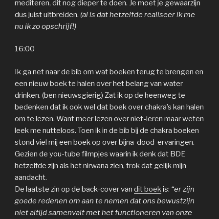
mediteren, dit nog dieper te doen. Je moet je gewaarzijn
dus juist uitbreiden.
(al is dat hetzelfde realiseer ik me
nu ik zo opschrijf!)
16:00
Ik ga net naar de bib om wat boeken terug te brengen en
een nieuw boek te halen over het belang van water
drinken. (ben nieuwsgierig) Zat ik op de heenweg te
bedenken dat ik ook wel dat boek over chakra’s kan halen
om te lezen. Want meer lezen over niet-leren maar weten
leek me nutteloos. Toen ik in de bib bij de chakra boeken
stond viel mij een boek op over bijna-dood-ervaringen.
Gezien de you-tube filmpjes waarin ik denk dat BDE
hetzelfde zijn als het nirwana zien, trok dat gelijk mijn
aandacht.
De laatste zin op de back-cover van
dit boek
is:
“er zijn
goede redenen om aan te nemen dat ons bewustzijn
niet altijd samenvalt met het functioneren van onze