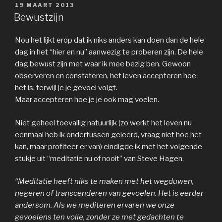
GEPLAATST
19 MAART 2013
OP
Bewustzijn
Nou het lijkt erop dat ik niks anders kan doen dan de hele
dag in het “hier en nu” aanwezig te proberen zijn. De hele
dag bewust zijn met waar ik mee bezig ben. Gewoon
observeren en constateren, het leven accepteren hoe
het is, terwijl je je gevoel volgt.
Maar accepteren hoe je je ook mag voelen.
Niet geheel toevallig natuurlijk (zo werkt het leven nu
eenmaal heb ik ondertussen geleerd, vraag niet hoe het
kan, maar profiteer er van) eindigde ik met het volgende
stukje uit “meditatie nu of nooit” van Steve Hagen.
“Meditatie heeft niks te maken met het wegduwen,
negeren of transcenderen van gevoelen. Het is eerder
andersom. Als we mediteren ervaren we onze
gevoelens ten volle, zonder ze met gedachten te