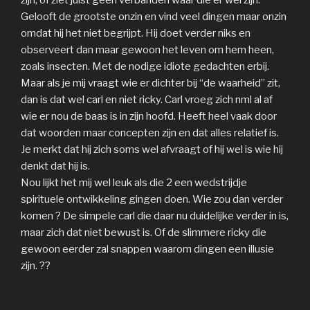
zijn, of ziet juist geen verbanden waar die er wel zijn.
Gelooft de grootste onzin en vind veel dingen maar onzin
omdat hij het niet begrijpt. Hij doet verder niks en
observeert dan maar gewoon het leven om hem heen,
zoals insecten. Met de nodige idiote gedachten erbij.
Maar als je mij vraagt wie er dichter bij “de waarheid” zit,
dan is dat wel carl en niet ricky. Carl vroeg zich nml al af
wie er nou de baas is in zijn hoofd. Heeft heel vaak door
dat woorden maar concepten zijn en dat alles relatief is.
Je merkt dat hij zich soms wel afvraagt of hij wel is wie hij
denkt dat hij is.
Nou lijkt het mij wel leuk als die 2 een wedstrijdje
spirituele ontwikkeling gingen doen. Wie zou dan verder
komen ? De simpele carl die daar nu duidelijke verder in is,
maar zich dat niet bewust is. Of de slimmere ricky die
gewoon eerder zal snappen waarom dingen een illusie
zijn. ??