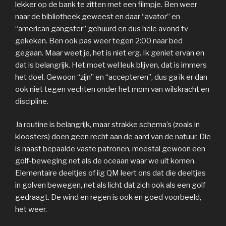
lekker op de bank te zitten met een filmpje. Ben weer
naar de bibliotheek geweest en daar “avator” en
“american gangster” gehuurd en dus hele avond tv
gekeken. Ben ook pas weer tegen 2:00 naar bed
gegaan. Maar weet je, het is niet erg. Ik geniet ervan en
dat is belangrijk. Het moet wel leuk blijven, dat is immers
het doel. Gewoon “zijn” en “accepteren”, dus ga ik er dan
ook niet tegen vechten onder het mom van wilskracht en
discipline.
Ja routine is belangrijk, maar strakke schema’s (zoals in
kloosters) doen geen recht aan de aard van de natuur. Die
is naast bepaalde vaste patronen, meestal gewoon een
golf-beweging net als de oceaan waar we uit komen.
Elementaire deeltjes of iig QM leert ons dat die deeltjes
in golven bewegen, net als licht dat zich ook als een golf
gedraagt. De wind en regen is ook en goed voorbeeld,
het weer.