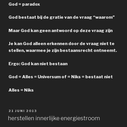
God = paradox
God bestaat bij de gratie van de vraag “waarom”
Maar God kan geen antwoord op deze vraag zijn
Je kan God alleen erkennen door de vraag niet te
stellen, waarmee je zijn bestaansrecht ontneemt.
Ergo: God kan niet bestaan
God = Alles = Universum of = Niks = bestaat niet
Alles = Niks
GEPLAATST
21 JUNI 2013
OP
herstellen innerlijke energiestroom