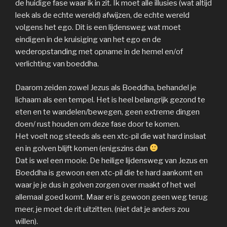
de huidige fase waar ik in zit. Ik moet alle illusies (wat altijd
leek als de echte wereld) afwijzen, de echte wereld
volgens het ego. Dit is een lijdensweg wat moet
eindigen in de kruisiging van het ego en de
wederopstanding met opname in de hemel en/of
verlichting van boeddha.
Daarom zeiden zowel Jezus als Boeddha, behandel je
lichaam als een tempel. Het is heel belangrijk gezond te
eten en te wandelen/bewegen, geen extreme dingen
doen/ rust houden om deze fase door te komen.
Het voelt nog steeds als een xtc-pil die wat hard inslaat
en in golven blijft komen (enigszins dan
Dat is wel een mooie. De heilige lijdensweg van Jezus en
Boeddha is gewoon een xtc-pil die te hard aankomt en
waar je je dus in golven zorgen over maakt of het wel
allemaal goed komt. Maar er is gewoon geen weg terug
meer, je moet de rit uitzitten. (niet dat je anders zou
willen).