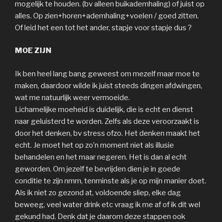
mogelijk te houden. (bv alleen buikademhaling) of juist op
alles. Op zien+horen+ademhaling+voelen / goed zitten.
Of leid het een tot het ander, stapje voor stapje dus ?
MOE ZIJN
Ik ben heel lang bang geweest om mezelf maar moe te
maken, daardoor wilde ik juist steeds dingen afdwingen,
wat me natuurlijk weer vermoeide.
Lichamelijke moeheid is duidelijk, die is echt en dienst
naar geluisterd te worden. Zelfs als deze veroorzaakt is
door het denken, bv stress ofzo. Het denken maakt het
echt. Je moet het op zo’n moment niet als illusie
behandelen en het maar negeren. Het is dan al echt
geworden. Om jezelf te bevrijden dien je in goede
conditie te zijn nmm, tenminste als je op mijn manier doet.
Als ik niet zo gezond at, voldoende sliep, elke dag
beweeg, veel water drink etc vraag ik me af of ik dit wel
gekund had. Denk dat je daarom deze stappen ook