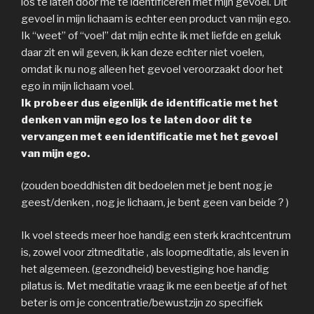
los te laten door me te identificeren met mijn gevoel. Dit
gevoel in mijn lichaam is echter een product van mijn ego.
Ik “weet” of “voel” dat mijn echte ik met liefde en geluk
daar zit en wil geven, ik kan deze echter niet voelen,
omdat ik nu nog alleen het gevoel veroorzaakt door het
ego in mijn lichaam voel.
Ik probeer dus eigenlijk de identificatie met het
denken van mijn ego los te laten door dit te
vervangen met een identificatie met het gevoel
van mijn ego.
(zouden boeddhisten dit bedoelen met je bent nog je
geest/denken , nog je lichaam, je bent geen van beide ? )
Ik voel steeds meer hoe handig een sterk krachtcentrum
is, zowel voor zitmeditatie , als loopmeditatie, als leven in
het algemeen. (gezondheid) bevestiging hoe handig
pilatus is. Met meditatie vraag ik me een beetje af of het
beter is om je concentratie/bewustzijn zo specifiek