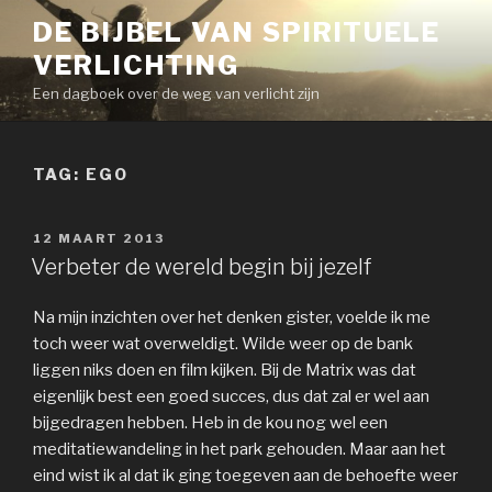
Naar
DE BIJBEL VAN SPIRITUELE
de
VERLICHTING
inhoud
springen
Een dagboek over de weg van verlicht zijn
TAG:
EGO
GEPLAATST
12 MAART 2013
OP
Verbeter de wereld begin bij jezelf
Na mijn inzichten over het denken gister, voelde ik me
toch weer wat overweldigt. Wilde weer op de bank
liggen niks doen en film kijken. Bij de Matrix was dat
eigenlijk best een goed succes, dus dat zal er wel aan
bijgedragen hebben. Heb in de kou nog wel een
meditatiewandeling in het park gehouden. Maar aan het
eind wist ik al dat ik ging toegeven aan de behoefte weer