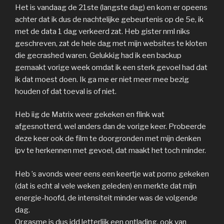
Het is vandaag de 21ste (langste dag) en kom er opeens
achter dat ik dus de nachtelijke gebeurtenis op de 5e, ik
met de data 1 dag verkeerd zat. Heb gister nml niks
geschreven, zat de hele dag met mijn websites te kloten
die gecrashed waren. Gelukkig had ik een backup
gemaakt vorige week omdat ik een sterk gevoel had dat
ik dat moest doen. Ik ga me er niet meer mee bezig
houden of dat toeval is of niet.
Heb iig de Matrix weer gekeken en flink wat
afgesnotterd, wel anders dan de vorige keer. Probeerde
deze keer ook de film te doorgronden met mijn denken
ipv te herkennen met gevoel, dat maakt het toch minder.
Heb ’s avonds weer eens een keertje wat porno gekeken
(dat is echt al vele weken geleden) en merkte dat mijn
energie-hoofd, de intensiteit minder was de volgende
dag.
Orgasme is dus idd letterlijk een ontlading, ook van