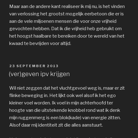
Maar aan de andere kant realiseer ik mij nu, is het vinden
van verlossing het grootst mogelijk eerbetoon die er is
aan de vele miljoenen mensen die voor onze vrijheid
gevochten hebben. Dat ik die vrijheid heb gebruikt om
het hoogst haalbare te bereiken door te wereld van het
kwaad te bevrijden voor altijd.
GEPLAATST
23 SEPTEMBER 2013
OP
(ver)geven ipv krijgen
Wil niet zeggen dat het vluchtgevoel weg is, maar er zit
flinke beweging in. Het lijkt ook wel alsof ik het ego
kleiner voel worden. Ik voel in mijn achterhoofd ter
hoogte van die uitstekende knobbel rond wat ik denk
mijn ruggenmerg is een blok(kade) van energie zitten.
Alsof daar mij identiteit zit die alles aanstuurt.