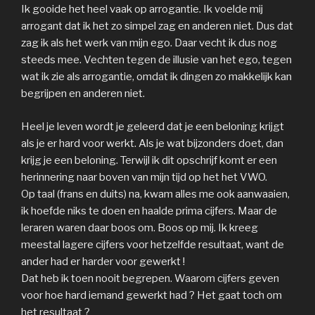
Ik gooide het heel vaak op arrogantie. Ik voelde mij
arrogant dat ik het zo simpel zag en anderen niet. Dus dat
zag ik als het werk van mijn ego. Daar vecht ik dus nog
steeds mee. Vechten tegen de illusie van het ego, tegen
wat ik zie als arrogantie, omdat ik dingen zo makkelijk kan
begrijpen en anderen niet.
Heel je leven wordt je geleerd dat je een beloning krijgt
als je er hard voor werkt. Als je wat bijzonders doet, dan
krijg je een beloning. Terwijl ik dit opschrijf komt er een
herinnering naar boven van mijn tijd op het het VWO.
Op taal (frans en duits) na, kwam alles me ook aanwaaien,
ik hoefde niks te doen en haalde prima cijfers. Maar de
leraren waren daar boos om. Boos op mij. Ik kreeg
meestal lagere cijfers voor hetzelfde resultaat, want de
ander had er harder voor gewerkt !
Dat heb ik toen nooit begrepen. Waarom cijfers geven
voor hoe hard iemand gewerkt had ? Het gaat toch om
het resultaat ?