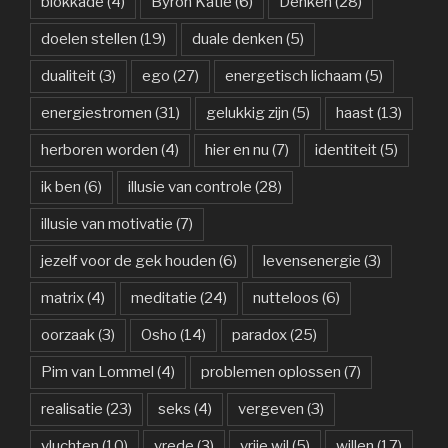
blokkade
(4)
Byron Katie
(6)
Denken
(28)
doelen stellen
(19)
duale denken
(5)
dualiteit
(3)
ego
(27)
energetisch lichaam
(5)
energiestromen
(31)
gelukkig zijn
(5)
haast
(13)
herboren worden
(4)
hier en nu
(7)
identiteit
(5)
ik ben
(6)
illusie van controle
(28)
illusie van motivatie
(7)
jezelf voor de gek houden
(6)
levensenergie
(3)
matrix
(4)
meditatie
(24)
nutteloos
(6)
oorzaak
(3)
Osho
(14)
paradox
(25)
Pim van Lommel
(4)
problemen oplossen
(7)
realisatie
(23)
seks
(4)
vergeven
(3)
vluchten
(10)
vrede
(3)
vrije wil
(5)
willen
(17)