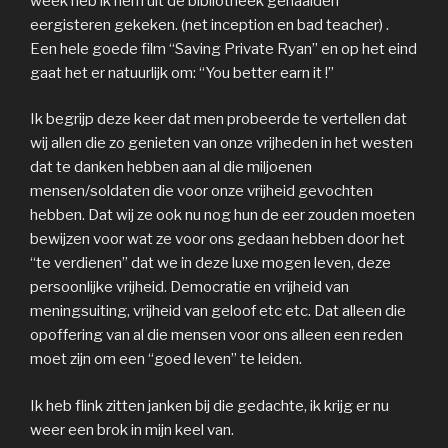
week heb ik hem uit de bibliotheek gehaalden
eergisteren gekeken. (net inception en bad teacher) .
Een hele goede film “Saving Private Ryan” en op het eind
gaat het er natuurlijk om: “You better earn it !”
Ik begrijp deze keer dat men probeerde te vertellen dat
wij allen die zo genieten van onze vrijheden in het westen
dat te danken hebben aan al die miljoenen
mensen/soldaten die voor onze vrijheid gevochten
hebben. Dat wij ze ook nu nog hun de eer zouden moeten
bewijzen voor wat ze voor ons gedaan hebben door het
“te verdienen” dat we in deze luxe mogen leven, deze
persoonlijke vrijheid. Democratie en vrijheid van
meningsuiting, vrijheid van geloof etc etc. Dat alleen die
opoffering van al die mensen voor ons alleen een reden
moet zijn om een “goed leven” te leiden.
Ik heb flink zitten janken bij die gedachte, ik krijg er nu
weer een brok in mijn keel van.