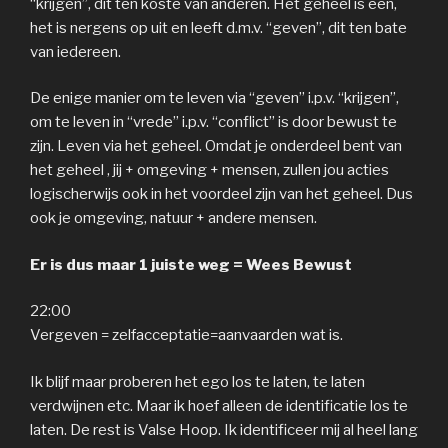
“krijgen”, dit ten koste van anderen. Het geheel is een,
het is nergens op uit en leeft d.m.v. “geven”, dit ten bate
van iedereen.
De enige manier om te leven via “geven” i.p.v. “krijgen”,
om te leven in “vrede” i.p.v. “conflict” is door bewust te
zijn. Leven via het geheel. Omdat je onderdeel bent van
het geheel , jij + omgeving + mensen, zullen jou acties
logischerwijs ook in het voordeel zijn van het geheel. Dus
ook je omgeving, natuur + andere mensen.
Er is dus maar 1 juiste weg = Wees Bewust
22:00
Vergeven = zelfacceptatie=aanvaarden wat is.
Ik blijf maar proberen het ego los te laten, te laten
verdwijnen etc. Maar ik hoef alleen de identificatie los te
laten. De rest is Valse Hoop. Ik identificeer mij al heel lang