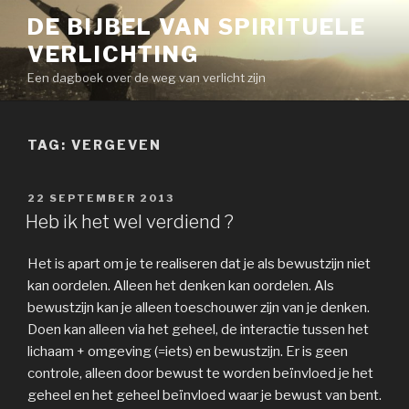
Naar
DE BIJBEL VAN SPIRITUELE
de
VERLICHTING
inhoud
springen
Een dagboek over de weg van verlicht zijn
TAG:
VERGEVEN
GEPLAATST
22 SEPTEMBER 2013
OP
Heb ik het wel verdiend ?
Het is apart om je te realiseren dat je als bewustzijn niet
kan oordelen. Alleen het denken kan oordelen. Als
bewustzijn kan je alleen toeschouwer zijn van je denken.
Doen kan alleen via het geheel, de interactie tussen het
lichaam + omgeving (=iets) en bewustzijn. Er is geen
controle, alleen door bewust te worden beïnvloed je het
geheel en het geheel beïnvloed waar je bewust van bent.