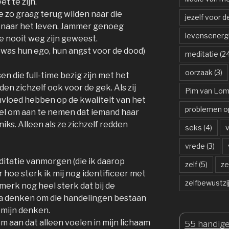
t te zijn.
e zo graag terug wilden naar die
jezelf voor 
g naar het leven. Jammer genoeg
levensenerg
ze nooit weg zijn geweest.
 was hun ego, hun angst voor de dood)
meditatie
(24
oorzaak
(3)
n die full-time bezig zijn met het
en zichzelf ook voor de gek. Als zij
Pim van Lo
nvloed hebben op de kwaliteit van het
problemen o
ëel om aan te nemen dat iemand haar
niks. Alleen als ze zichzelf redden
seks
(4)
vrede
(3)
ditatie vanmorgen (die ik daarop
zelf
(5)
ze
 hoe sterk ik mij nog identificeer met
zelfbewustzi
 merk nog heel sterk dat bij de
 ga denken om die handelingen bestaan
t mijn denken.
m aan dat alleen voelen in mijn lichaam
55 handige