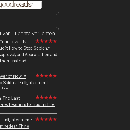
t van 11 echte verlichten
Your Love - Is
rue?: How to Stop Seeking
pproval, and Appreciation and
 Them Instead
wer of Now: A
o Spiritual Enlightenment
 Tolle
: The Last
re: Learning to Trust in Life
al Enlightenment:
mnedest Thing