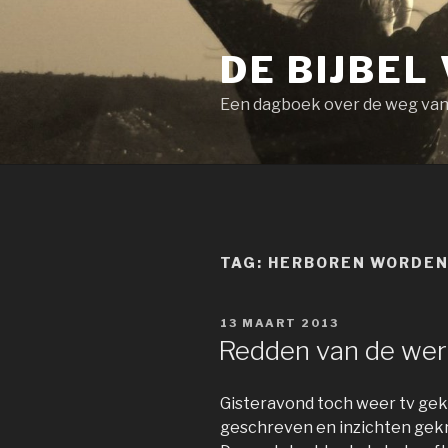
Naar
de
DE BIJBEL
inhoud
springen
Een dagboek over de weg van v
TAG:
HERBOREN WORDE
GEPLAATST
13 MAART 2013
OP
Redden van de wer
Gisteravond toch weer tv ge
geschreven en inzichten gekr