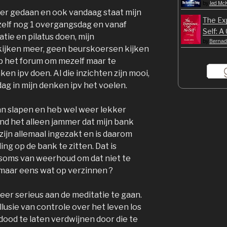
by
Jed Mc
er gedaan en ook vandaag staat mijn
The Ex
ezelf nog 1 overgangsdag en vanaf
Self: A
tie en pilatus doen, mijn
by
Bernade
kijken meer, geen beurskoersen kijken
op het forum om mezelf maar te
ken ipv doen. Al die inzichten zijn mooi,
 dag in mijn denken ipv het voelen.
an slapen en heb wel weer lekker
nd het alleen jammer dat mijn bank
 zijn allemaal ingezakt en is daarom
ng op de bank te zitten. Dat is
 soms van weerhoud om dat niet te
 maar eens wat op verzinnen ?
weer serieus aan de meditatie te gaan.
lusie van controle over het leven los
dood te laten verdwijnen door die te