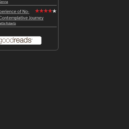
Kenna
perience of No-
 Contemplative Journey
tte Roberts