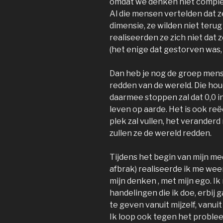
omdat we denken niet complee
Al die mensen vertelden dat z
dimensie, ze wilden niet teru
realiseerden ze zich niet dat 
(het enige dat gestorven was,
Dan heb je nog de groep mense
redden van de wereld. Die houd
daarmee stoppen zal dat 0,0 i
leven op aarde. Het is ook re
plek zal vullen, het veranderd 
zullen ze de wereld redden.
Tijdens het begin van mijn me
afbrak) realiseerde ik me weer
mijn denken , met mijn ego. Ik
handelingen die ik doe, erbij
te geven vanuit mijzelf, vanui
Ik loop ook tegen het problee