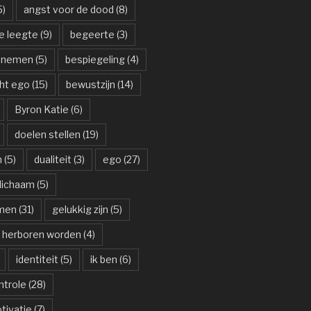
5)
angst voor de dood
(8)
e leegte
(9)
begeerte
(3)
n nemen
(5)
bespiegeling
(4)
ht ego
(15)
bewustzijn
(14)
Byron Katie
(6)
doelen stellen
(19)
n
(5)
dualiteit
(3)
ego
(27)
lichaam
(5)
men
(31)
gelukkig zijn
(5)
herboren worden
(4)
identiteit
(5)
ik ben
(6)
ontrole
(28)
otivatie
(7)