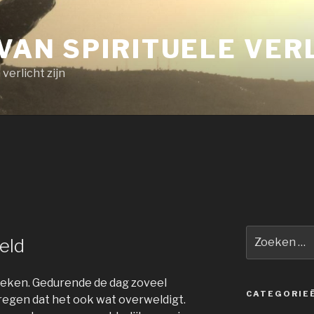
 VAN SPIRITUELE VER
erlicht zijn
N
Zoeken
eld
naar:
keken. Gedurende de dag zoveel
CATEGORIE
egen dat het ook wat overweldigt.