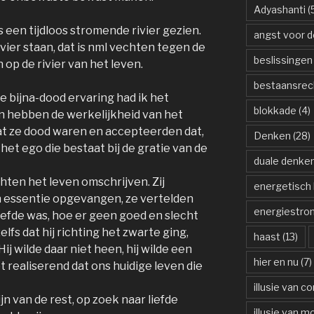
Adyashanti
(
 een tijdloos stromende rivier gezien.
angst voor d
rivier staan, dat is nml vechten tegen de
beslissinge
op de rivier van het leven.
bestaansrec
e bijna-dood ervaring had ik het
blokkade
(4)
n hebben de werkelijkheid van het
at ze dood waren en accepteerden dat,
Denken
(28)
et ego die bestaat bij de gratie van de
duale denke
chten het leven omschrijven. Zij
energetisch 
 essentie opgevangen, ze vertelden
energiestro
liefde was, hoe er geen goed en slecht
fs dat hij richting het zwarte ging,
haast
(13)
Hij wilde daar niet heen, hij wilde een
hier en nu
(7)
t realiserend dat ons huidige leven die
illusie van c
n van de rest, op zoek naar liefde
illusie van m