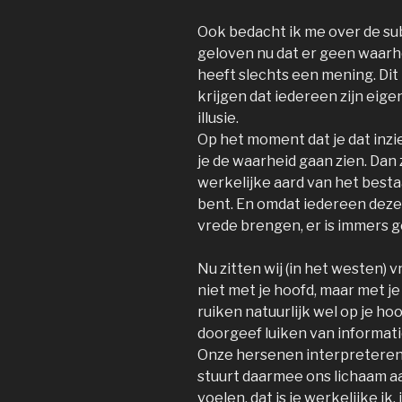
Ook bedacht ik me over de sub
geloven nu dat er geen waarheid
heeft slechts een mening. Di
krijgen dat iedereen zijn eige
illusie.
Op het moment dat je dat inzie
je de waarheid gaan zien. Dan 
werkelijke aard van het besta
bent. En omdat iedereen dezel
vrede brengen, er is immers g
Nu zitten wij (in het westen) 
niet met je hoofd, maar met je 
ruiken natuurlijk wel op je ho
doorgeef luiken van informat
Onze hersenen interpreteren 
stuurt daarmee ons lichaam aan
voelen, dat is je werkelijke i