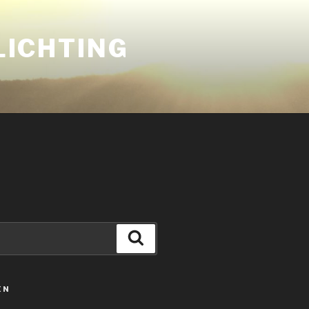
LICHTING
Zoeken
ËN