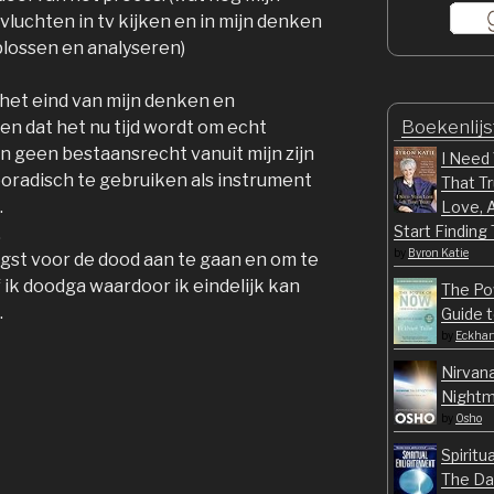
 vluchten in tv kijken en in mijn denken
oplossen en analyseren)
n het eind van mijn denken en
Boekenlijs
n dat het nu tijd wordt om echt
n geen bestaansrecht vanuit mijn zijn
I Need 
oradisch te gebruiken als instrument
That T
.
Love, A
Start Finding
.
by
Byron Katie
gst voor de dood aan te gaan en om te
f ik doodga waardoor ik eindelijk kan
The Po
.
Guide t
by
Eckhart
Nirvana
Nightma
by
Osho
Spiritu
The Da