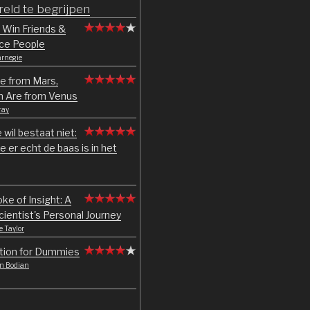
eld te begrijpen
 Win Friends &
nce People
arnegie
e from Mars,
Are from Venus
ray
e wil bestaat niet:
e er echt de baas is in het
ke of Insight: A
cientist's Personal Journey
te Taylor
tion for Dummies
n Bodian