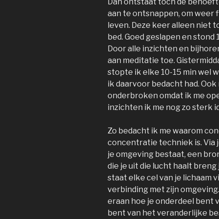
Dan ontstaat toch de behoeft
aan te ontsnappen, om weer ff 
leven. Deze keer alleen niet to
bed. Goed geslapen en stond 
Door alle inzichten en bijho
aan meditatie toe. Gistermidd
stopte ik elke 10-15 min wel 
ik daarvoor bedacht had. Ook
onderbroken omdat ik me ope
inzichten ik me nog zo sterk i
Zo bedacht ik me waarom con
concentratie techniek is. Via 
je omgeving bestaat, een bron
die je uit die lucht haalt breng
staat elke cel van je lichaam 
verbinding met zijn omgeving.
eraan hoe je onderdeel bent 
bent van het veranderlijke be