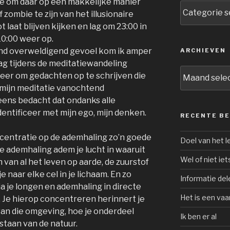
e om daar op een makkelijke manier
Categorieën
zombie te zijn van het illusionaire
t laat blijven kijken en lag om 23:00 in
10:00 weer op.
rend overweldigend gevoel kom ik amper
ARCHIEVEN
ag tijdens de meditatiewandeling
Archieven
weer om gedachten op te schrijven die
 mijn meditatie vanochtend
ens bedacht dat ondanks alle
dentificeer met mijn ego, mijn denken.
RECENTE B
centratie op de ademhaling zo’n goede
Doel van het l
je ademhaling adem je lucht in waaruit
Wel of niet iet
 van al het leven op aarde, de zuurstof
 je naar elke cel in je lichaam. En zo
Informatie del
via je longen en ademhaling in directe
Het is een vaa
 Je hierop concentreren herinnert je
van die omgeving, hoe je onderdeel
Ik ben er al
staan van de natuur.