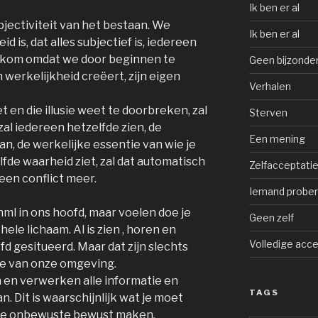
Ik ben er al
jectiviteit van het bestaan. We
Ik ben er al
 is, dat alles subjectief is, iedereen
t kom omdat we door beginnen te
Geen bijzonder
n werkelijkheid creëert, zijn eigen
Verhalen
t en die illusie weet te doorbreken, zal
Sterven
zal iedereen hetzelfde zien, de
Een mening
an, de werkelijke essentie van wie je
fde waarheid ziet, zal dat automatisch
Zelfacceptatie 
een conflict meer.
Iemand probere
vnml in ons hoofd, maar voelen doe je
Geen zelf
hele lichaam. Al is zien , horen en
Volledige acce
ofd gesitueerd. Maar dat zijn slechts
ie van onze omgeving.
en verwerken alle informatie en
TAGS
. Dit is waarschijnlijk wat je moet
k, je onbewuste bewust maken.