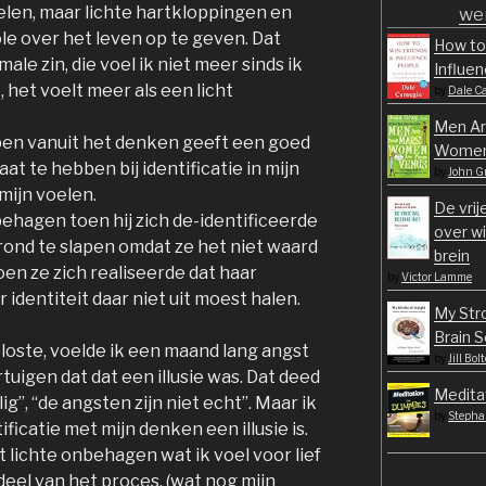
oelen, maar lichte hartkloppingen en
wer
ole over het leven op te geven. Dat
How to
male zin, die voel ik niet meer sinds ik
Influe
 het voelt meer als een licht
by
Dale C
Men Ar
pen vanuit het denken geeft een goed
Women 
aat te hebben bij identificatie in mijn
by
John G
mijn voelen.
De vrij
behagen toen hij zich de-identificeerde
over wi
grond te slapen omdat ze het niet waard
brein
oen ze zich realiseerde dat haar
by
Victor Lamme
r identiteit daar niet uit moest halen.
My Stro
Brain S
ploste, voelde ik een maand lang angst
by
Jill Bol
uigen dat dat een illusie was. Dat deed
Medita
ig”, “de angsten zijn niet echt”. Maar ik
by
Stepha
ficatie met mijn denken een illusie is.
lichte onbehagen wat ik voel voor lief
eel van het proces. (wat nog mijn