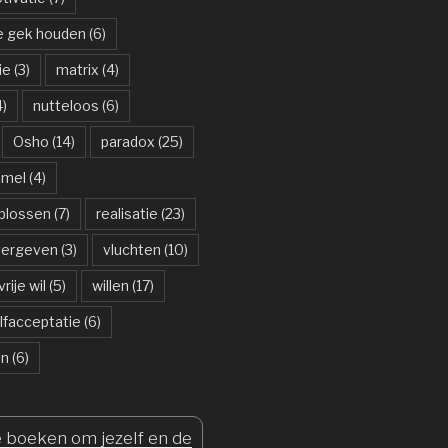
de gek houden
(6)
ie
(3)
matrix
(4)
)
nutteloos
(6)
Osho
(14)
paradox
(25)
mmel
(4)
plossen
(7)
realisatie
(23)
vergeven
(3)
vluchten
(10)
vrije wil
(5)
willen
(17)
lfacceptatie
(6)
jn
(6)
 boeken om jezelf en de