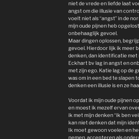
niet de vrede en liefde laat v
angst om die illusie van contr
voelt niet als “angst” in de nor
mijn oude pijnen heb opgelost,
onbehaaglijk gevoel.
Maar dingen oplossen, begrij
gevoel. Hierdoor lijk ik meer b
denken, dan identificatie met 
Eckhart bv lag in angst en on
met zijn ego. Katie lag op de 
was om in een bed te slapen t
denken een illusie is en ze haa
Voordat ik mijn oude pijnen o
en moest ik mezelf ervan overt
ik met mijn denken “ik ben veil
kan niet denken dat mijn identi
Ik moet gewoon voelen en het 
nemen, accepteren als onderd