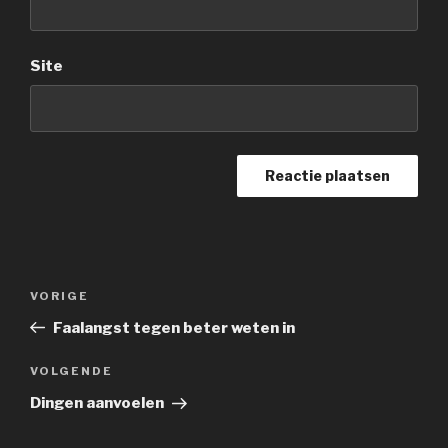
Site
Berichtnavigatie
Vorig
VORIGE
bericht
Faalangst tegen beter weten in
Volgend
VOLGENDE
bericht
Dingen aanvoelen