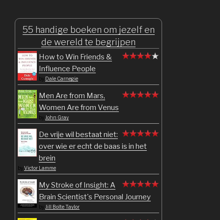
55 handige boeken om jezelf en
de wereld te begrijpen
How to Win Friends &
Influence People
by
Dale Carnegie
Men Are from Mars,
Women Are from Venus
by
John Gray
De vrije wil bestaat niet:
over wie er echt de baas is in het
brein
by
Victor Lamme
My Stroke of Insight: A
Brain Scientist's Personal Journey
by
Jill Bolte Taylor