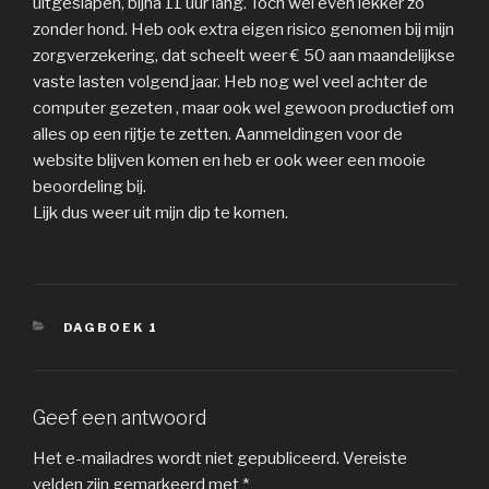
uitgeslapen, bijna 11 uur lang. Toch wel even lekker zo
zonder hond. Heb ook extra eigen risico genomen bij mijn
zorgverzekering, dat scheelt weer € 50 aan maandelijkse
vaste lasten volgend jaar. Heb nog wel veel achter de
computer gezeten , maar ook wel gewoon productief om
alles op een rijtje te zetten. Aanmeldingen voor de
website blijven komen en heb er ook weer een mooie
beoordeling bij.
Lijk dus weer uit mijn dip te komen.
CATEGORIEËN
DAGBOEK 1
Geef een antwoord
Het e-mailadres wordt niet gepubliceerd.
Vereiste
velden zijn gemarkeerd met
*