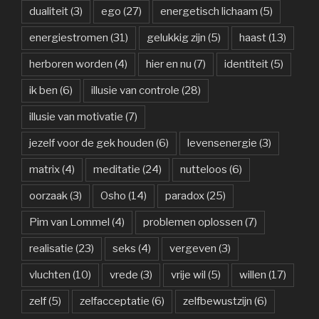
dualiteit
(3)
ego
(27)
energetisch lichaam
(5)
energiestromen
(31)
gelukkig zijn
(5)
haast
(13)
herboren worden
(4)
hier en nu
(7)
identiteit
(5)
ik ben
(6)
illusie van controle
(28)
illusie van motivatie
(7)
jezelf voor de gek houden
(6)
levensenergie
(3)
matrix
(4)
meditatie
(24)
nutteloos
(6)
oorzaak
(3)
Osho
(14)
paradox
(25)
Pim van Lommel
(4)
problemen oplossen
(7)
realisatie
(23)
seks
(4)
vergeven
(3)
vluchten
(10)
vrede
(3)
vrije wil
(5)
willen
(17)
zelf
(5)
zelfacceptatie
(6)
zelfbewustzijn
(6)