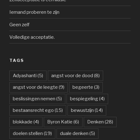
Iemand proberen te zijn
Geen zelf
Volledige acceptatie.
TAGS
Adyashanti
(5)
angst voor de dood
(8)
angst voor de leegte
(9)
begeerte
(3)
beslissingen nemen
(5)
bespiegeling
(4)
bestaansrecht ego
(15)
bewustzijn
(14)
blokkade
(4)
Byron Katie
(6)
Denken
(28)
doelen stellen
(19)
duale denken
(5)