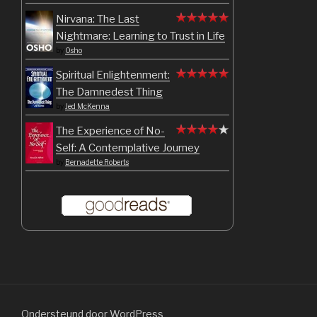
Nirvana: The Last
Nightmare: Learning to Trust in Life
by
Osho
Spiritual Enlightenment:
The Damnedest Thing
by
Jed McKenna
The Experience of No-
Self: A Contemplative Journey
by
Bernadette Roberts
Ondersteund door WordPress