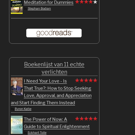
Meditation for Dummies
by
Stephan Bodian
Boekenlijst van 11 echte
verlichten
I Need Your Love - Is
That True?: How to Stop Seeking
Love, Approval, and Appreciation
and Start Finding Them Instead
by
Byron Katie
The Power of Now: A
Guide to Spiritual Enlightenment
by
Eckhart Tolle