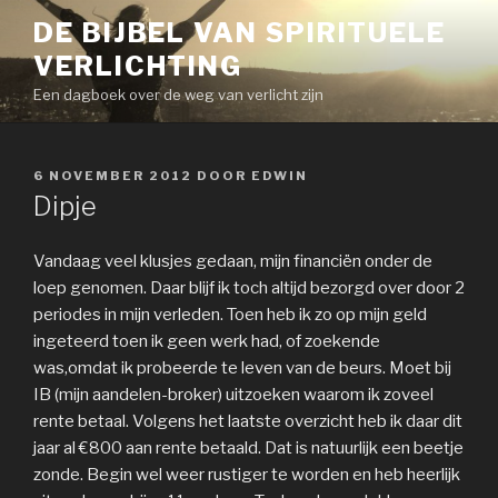
Naar
DE BIJBEL VAN SPIRITUELE
de
VERLICHTING
inhoud
springen
Een dagboek over de weg van verlicht zijn
GEPLAATST
6 NOVEMBER 2012
DOOR
EDWIN
OP
Dipje
Vandaag veel klusjes gedaan, mijn financiën onder de
loep genomen. Daar blijf ik toch altijd bezorgd over door 2
periodes in mijn verleden. Toen heb ik zo op mijn geld
ingeteerd toen ik geen werk had, of zoekende
was,omdat ik probeerde te leven van de beurs. Moet bij
IB (mijn aandelen-broker) uitzoeken waarom ik zoveel
rente betaal. Volgens het laatste overzicht heb ik daar dit
jaar al €800 aan rente betaald. Dat is natuurlijk een beetje
zonde. Begin wel weer rustiger te worden en heb heerlijk